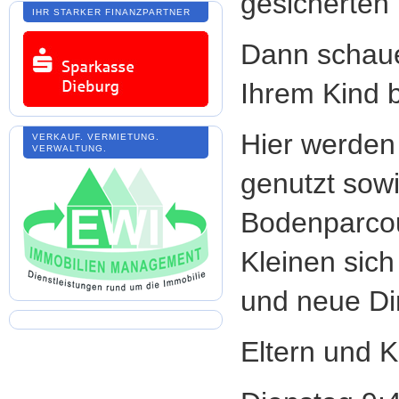
gesicherten
IHR STARKER FINANZPARTNER
Dann schau
Ihrem Kind 
Hier werden
VERKAUF. VERMIETUNG.
VERWALTUNG.
genutzt sowi
Bodenparcou
Kleinen sic
und neue Di
Eltern und K