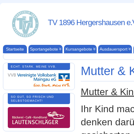
TV 1896 Hergershausen e.
Startseite
Sportangebote
Kursangebote
Ausdauersport
Mutter & 
ECHT. STARK. MEINE VVB.
Mutter & Kin
SO GUT, SO FRISCH UND
SELBSTGEMACHT!
Ihr Kind mac
denken darü