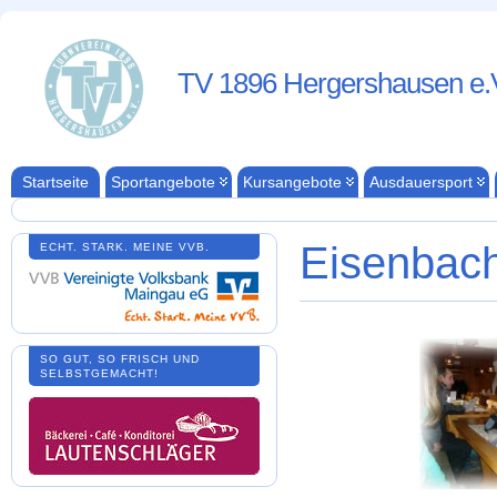
TV 1896 Hergershausen e.
Startseite
Sportangebote
Kursangebote
Ausdauersport
Eisenbach
ECHT. STARK. MEINE VVB.
SO GUT, SO FRISCH UND
SELBSTGEMACHT!