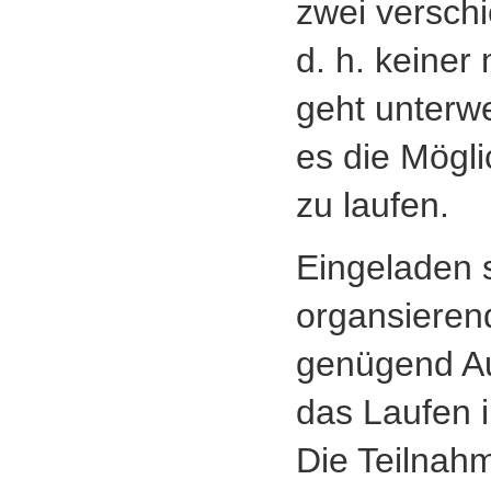
zwei versch
d. h. keiner
geht unterwe
es die Mögli
zu laufen.
Eingeladen s
organsierend
genügend Au
das Laufen 
Die Teilnahm