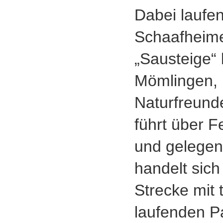
Dabei laufen
Schaafheime
„Sausteige“
Mömlingen, b
Naturfreund
führt über 
und gelegent
handelt sic
Strecke mit 
laufenden P