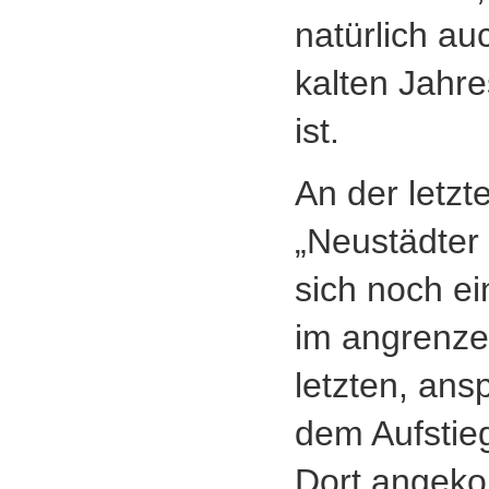
natürlich au
kalten Jahr
ist.
An der letzt
„Neustädter 
sich noch ei
im angrenze
letzten, ans
dem Aufstie
Dort angeko